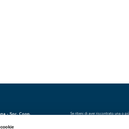
ana - Soc. Coop.
Se ritieni di aver riscontrato una o 
D.Lgs.231/2001, alle procedure e alle
0 – 40133
attraverso la nostra piattaforma di
 cookie