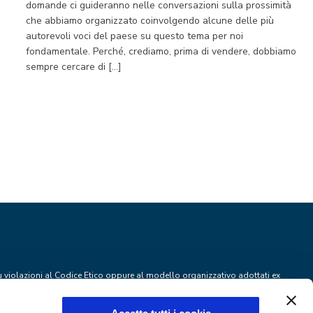
domande ci guideranno nelle conversazioni sulla prossimità
che abbiamo organizzato coinvolgendo alcune delle più
autorevoli voci del paese su questo tema per noi
fondamentale. Perché, crediamo, prima di vendere, dobbiamo
sempre cercare di […]
più violazioni al Codice Etico oppure al modello organizzativo adottati ex
 policy aziendali e, in generale, alle leggi e ai regolamenti, puoi segnalarlo
whistleblowing
, che garantisce la riservatezza dell'identità del segnalante e