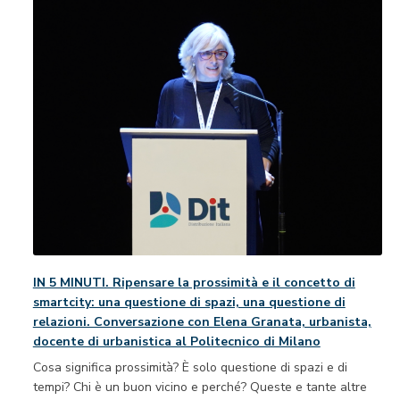
IN 5 MINUTI. Ripensare la prossimità e il concetto di
smartcity: una questione di spazi, una questione di
relazioni. Conversazione con Elena Granata, urbanista,
docente di urbanistica al Politecnico di Milano
Cosa significa prossimità? È solo questione di spazi e di
tempi? Chi è un buon vicino e perché? Queste e tante altre