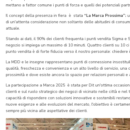
mettano a fattor comune i punti di forza e quelli dei potenziali part
Il concept della presenza in fiera è stata
“La Marca Prossima”:
u
di un'attenta considerazione non soltanto delle abitudini di consu
attuale.
Stando ai dati, il 90% dei clienti frequenta i punti vendita Sigma e 
negozio si impiega un massimo di 10 minuti. Quattro clienti su 10 ci v
punto vendita è di forte fiducia verso il nostro personale: chiedere in
La MDD e le insegne rappresentano punti di connessione insostituibi
qualità, freschezza e convenienza e un alto livello di servizio, una
prossimità e dove esiste ancora lo spazio per relazioni personali e 
La partecipazione a Marca 2025 è stata per Dit un'ottima occasione
clienti e sul ruolo strategico dei negozi di vicinato nelle città e nel 
capacità di rispondere con soluzioni innovative e sostenibili restan
nuove esigenze e alle evoluzioni del mercato, l'obiettivo è certame
sempre più vicina alle aspettative dei clienti.