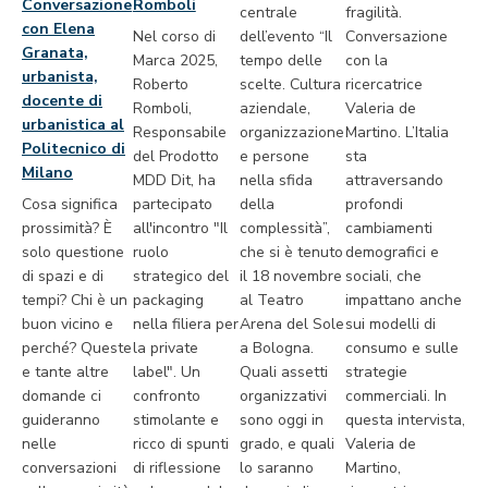
Conversazione
Romboli
centrale
fragilità.
con Elena
Nel corso di
dell’evento “Il
Conversazione
Granata,
Marca 2025,
tempo delle
con la
urbanista,
Roberto
scelte. Cultura
ricercatrice
docente di
Romboli,
aziendale,
Valeria de
urbanistica al
Responsabile
organizzazione
Martino. L’Italia
Politecnico di
del Prodotto
e persone
sta
Milano
MDD Dit, ha
nella sfida
attraversando
Cosa significa
partecipato
della
profondi
prossimità? È
all'incontro "Il
complessità”,
cambiamenti
solo questione
ruolo
che si è tenuto
demografici e
di spazi e di
strategico del
il 18 novembre
sociali, che
tempi? Chi è un
packaging
al Teatro
impattano anche
buon vicino e
nella filiera per
Arena del Sole
sui modelli di
perché? Queste
la private
a Bologna.
consumo e sulle
e tante altre
label". Un
Quali assetti
strategie
domande ci
confronto
organizzativi
commerciali. In
guideranno
stimolante e
sono oggi in
questa intervista,
nelle
ricco di spunti
grado, e quali
Valeria de
conversazioni
di riflessione
lo saranno
Martino,