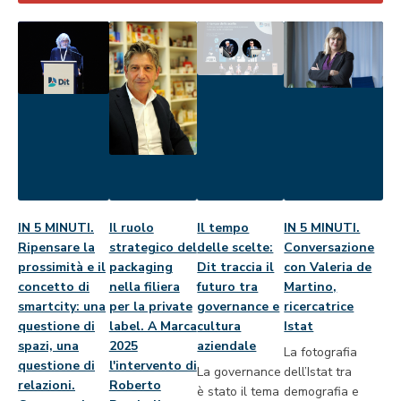
IN 5 MINUTI.
Il ruolo
Il tempo
IN 5 MINUTI.
Ripensare la
strategico del
delle scelte:
Conversazione
prossimità e il
packaging
Dit traccia il
con Valeria de
concetto di
nella filiera
futuro tra
Martino,
smartcity: una
per la private
governance e
ricercatrice
questione di
label. A Marca
cultura
Istat
spazi, una
2025
aziendale
La fotografia
questione di
l'intervento di
La governance
dell’Istat tra
relazioni.
Roberto
è stato il tema
demografia e