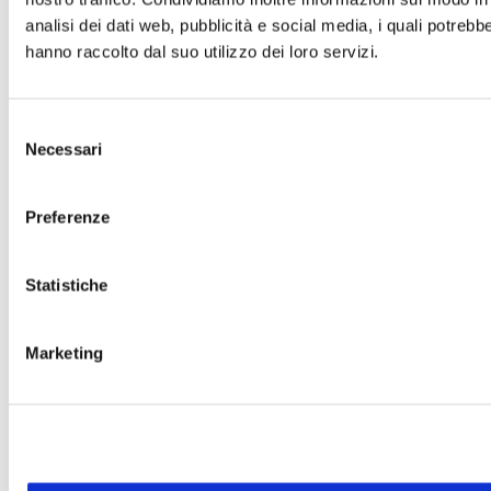
analisi dei dati web, pubblicità e social media, i quali potreb
hanno raccolto dal suo utilizzo dei loro servizi.
3 Marzo 2025
16 Gennaio 2025
18 Dicembre 2025
3 Giugno 2025
Selezione
Necessari
del
consenso
Preferenze
Statistiche
Marketing