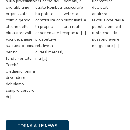
sulla prossimità
nel corso del
domani, di
ricercatrice
che abbiamo
quale Romboli
assicurare
dell’Istat,
organizzato
ha potuto
velocità,
analizza
coinvolgendo
contribuire con
distintività e
l’evoluzione della
alcune delle
la propria
una reale
popolazione e il
più autorevoli
esperienza e le
capacità […]
ruolo che i dati
voci del paese
prospettive
possono avere
su questo tema
relative ai
nel guidare […]
per noi
diversi mercati,
fondamentale.
ma […]
Perché,
crediamo, prima
di vendere,
dobbiamo
sempre cercare
di […]
TORNA ALLE NEWS