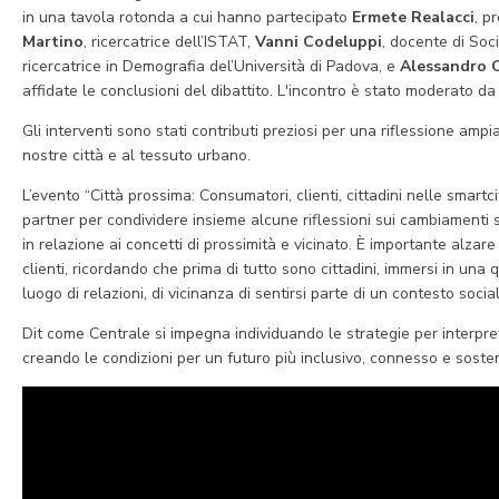
in una tavola rotonda a cui hanno partecipato
Ermete Realacci
, p
Martino
, ricercatrice dell’ISTAT,
Vanni Codeluppi
, docente di Soc
ricercatrice in Demografia del’Università di Padova, e
Alessandro 
affidate le conclusioni del dibattito. L'incontro è stato moderato d
Gli interventi sono stati contributi preziosi per una riflessione amp
nostre città e al tessuto urbano.
L’evento “Città prossima: Consumatori, clienti, cittadini nelle smartc
partner per condividere insieme alcune riflessioni sui cambiamenti so
in relazione ai concetti di prossimità e vicinato. È importante alzare
clienti, ricordando che prima di tutto sono cittadini, immersi in u
luogo di relazioni, di vicinanza di sentirsi parte di un contesto socia
Dit come Centrale si impegna individuando le strategie per interpre
creando le condizioni per un futuro più inclusivo, connesso e sosten
Video
Player