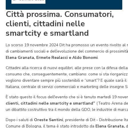
Città prossima. Consumatori,
clienti, cittadini nelle
smartcity e smartland
Lo scorso 19 novembre 2024 Dit ha promosso un evento rivolto al mo
di cambiamenti sociali e dell’evoluzione del commercio di prossimità 
Elena Granata, Ermete Realacci e Aldo Bonomi
.
Cittadini alla ricerca di nuovi equilibri, alle prese con la difesa del
consumo che, conseguentemente, cambiano: come si sta riorganizzando
vogliono diventare sempre più sostenibili e “smart”? E quale sarà il 
Italiana, centrale di servizi commerciali e marketing delle insegne
È stato questo il focus dell'evento che si è tenuto martedì 19 nov
clienti, cittadini nelle smartcity e smartland”
(Teatro Arena del
un dibattito costruttivo tra il mondo della GDO, le industrie di marca 
Dopo i saluti di
Oreste Santini
, presidente di Dit - Distribuzione It
Comune di Bologna, il tema è stato introdotto da
Elena Granata,
d