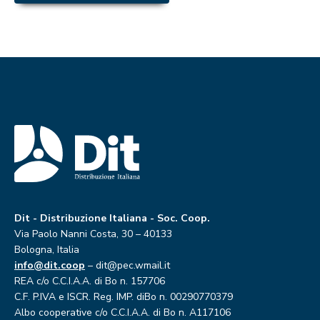
Dit - Distribuzione Italiana - Soc. Coop.
Via Paolo Nanni Costa, 30 – 40133
Bologna, Italia
info@dit.coop
– dit@pec.wmail.it
REA c/o C.C.I.A.A. di Bo n. 157706
C.F. P.IVA e ISCR. Reg. IMP. diBo n. 00290770379
Albo cooperative c/o C.C.I.A.A. di Bo n. A117106