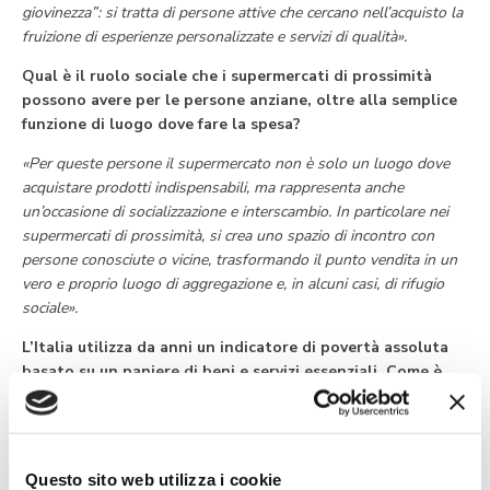
giovinezza”: si tratta di persone attive che cercano nell’acquisto la
fruizione di esperienze personalizzate e servizi di qualità».
Qual è il ruolo sociale che i supermercati di prossimità
possono avere per le persone anziane, oltre alla semplice
funzione di luogo dove fare la spesa?
«Per queste persone il supermercato non è solo un luogo dove
acquistare prodotti indispensabili, ma rappresenta anche
un’occasione di socializzazione e interscambio. In particolare nei
supermercati di prossimità, si crea uno spazio di incontro con
persone conosciute o vicine, trasformando il punto vendita in un
vero e proprio luogo di aggregazione e, in alcuni casi, di rifugio
sociale».
L’Italia utilizza da anni un indicatore di povertà assoluta
basato su un paniere di beni e servizi essenziali. Come è
cambiata questa metodologia nel tempo?
«Il nostro è uno dei pochi paesi che utilizza un indicatore di
povertà assoluta basato su un paniere definito di beni e servizi
Questo sito web utilizza i cookie
essenziali, con l’obiettivo di prevenire forme di esclusione sociale.