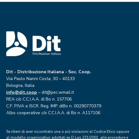
Dit - Distribuzione Italiana - Soc. Coop.
Via Paolo Nanni Costa, 30 – 40133
Bologna, Italia
info@dit.coop
– dit@pec.wmail.it
REA c/o C.C.I.A.A. di Bo n. 157706
C.F. P.IVA e ISCR. Reg. IMP. diBo n. 00290770379
Albo cooperative c/o C.C.I.A.A. di Bo n. A117106
Se ritieni di aver riscontrato una o più violazioni al Codice Etico oppure
al modello organizzativo adottati ex D.Lgs.231/2001, alle procedure e