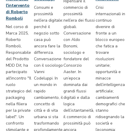
Ripensare il
l'intervento
Consumi e
commercio di
Crisi
di Roberto
prossimità
prossimità
internazionali in
Romboli
nell’era digitale:
nell’era dei flussi
continuo
Nel corso di
perché il
globali.
divenire di
Marca 2025,
negozio sotto
Conversazione
fronte a un
Roberto
casa può
con Aldo
blocco europeo
Romboli,
ancora fare la
Bonomi,
che fatica a
Responsabile
differenza.
sociologo e
trovare
del Prodotto
Conversazione
fondatore del
risoluzioni
MDD Dit, ha
con il sociologo
Consorzio
unitarie;
partecipato
Vanni
Aaster. In
opportunità e
all'incontro "Il
Codeluppi. In
un’epoca
minacce
ruolo
un mondo in
dominata dai
dell’intelligenza
strategico del
rapido
grandi flussi
artificiale;
packaging
cambiamento, il
digitali e dalla
cambiamenti
nella filiera
concetto di
logica
demografici che
per la private
città e di vita
dell’istantaneità,
stanno
label". Un
urbana si sta
il commercio di
ridisegnando la
confronto
trasformando
prossimità può
società e
stimolante e
profondamente,
ancora
l’economia: