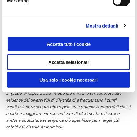
Marketing
invece, anche chi ha un'occupazione può trovarsi in una situazione
di vulnerabilità, soprattutto se i livelli retributivi sono molto bassi.
Anche le famiglie composte esclusivamente da stranieri hanno
un’incidenza di oltre il 30% rispetto alle famiglie composte da soli
Mostra dettagli
italiani in cui l’incidenza è pari al 6,3%. Queste evidenze si
accentuano se si focalizza l’attenzione alle famiglie dove sono
Accetta tutti i cookie
presenti minori.».
Questi dati possono essere utili anche a chi si occupa di
distribuzione e commercio?
Accetta selezionati
«Questi numeri offrono delle indicazioni molto importanti a chi si
occupa di commercio, perché conoscere bene il contesto
Usa solo i cookie necessari
demografico e sociale del territorio in cui si opera significa essere
in grado di rispondere in modo più mirato e consapevole alle
esigenze dei diversi tipi di clientela che frequentano i punti
vendita; inoltre si potrebbero pensare strategie commerciali che si
adattino maggiormente al contesto di riferimento e riescano
anche a soddisfare le esigenze più specifiche per i target più
colpiti dal disagio economico».