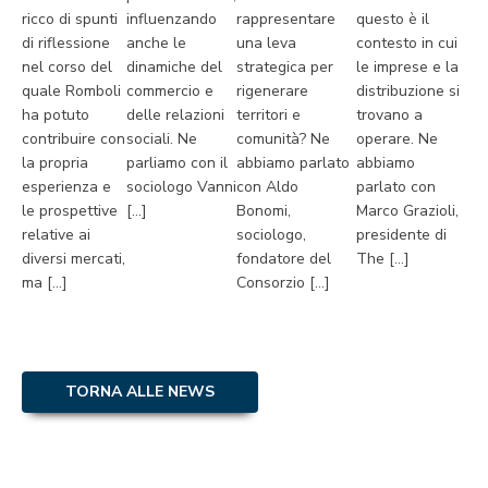
ricco di spunti
influenzando
rappresentare
questo è il
di riflessione
anche le
una leva
contesto in cui
nel corso del
dinamiche del
strategica per
le imprese e la
quale Romboli
commercio e
rigenerare
distribuzione si
ha potuto
delle relazioni
territori e
trovano a
contribuire con
sociali. Ne
comunità? Ne
operare. Ne
la propria
parliamo con il
abbiamo parlato
abbiamo
esperienza e
sociologo Vanni
con Aldo
parlato con
le prospettive
[…]
Bonomi,
Marco Grazioli,
relative ai
sociologo,
presidente di
diversi mercati,
fondatore del
The […]
ma […]
Consorzio […]
TORNA ALLE NEWS