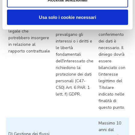
legittimo interesse
necessario
del titolare del
per la difesa
trattamento o di
in giudizio.
Usa solo i cookie necessari
C) Gestione di
terzi, a condizione
questioni di natura
che non
Il
legale che
prevalgano gli
conferimento
potrebbero insorgere
interessi o i diritti e
dei dati è
in relazione al
le libertà
necessario. Il
rapporto contrattuale
fondamentali
diniego dovrà
dell'interessato che
essere
richiedono la
bilanciato con
protezione dei dati
l’interesse
personali (C47-
legittimo del
C50) Art. 6 PAR. 1
Titolare
lett. f) GDPR.
indicato nelle
finalità di
questo punto.
Massimo 10
anni dal
D) Gestione dei flussi