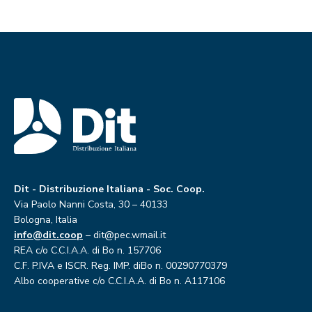
Dit - Distribuzione Italiana - Soc. Coop.
Via Paolo Nanni Costa, 30 – 40133
Bologna, Italia
info@dit.coop
– dit@pec.wmail.it
REA c/o C.C.I.A.A. di Bo n. 157706
C.F. P.IVA e ISCR. Reg. IMP. diBo n. 00290770379
Albo cooperative c/o C.C.I.A.A. di Bo n. A117106