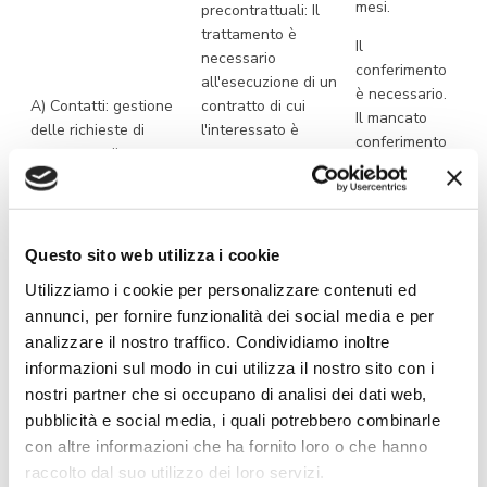
mesi.
precontrattuali: Il
trattamento è
Il
necessario
conferimento
all'esecuzione di un
è necessario.
A) Contatti: gestione
contratto di cui
Il mancato
delle richieste di
l'interessato è
conferimento
contatto e di
parte o
dei dati
informazioni anche
all'esecuzione di
necessari
attraverso la sezione
misure
comporterà
“Contatti”
precontrattuali
l’impossibilità
adottate su
Questo sito web utilizza i cookie
di essere
richiesta dello
contattato e
Utilizziamo i cookie per personalizzare contenuti ed
stesso (C44). Art. 6
ricevere
annunci, per fornire funzionalità dei social media e per
par. 1 lett. b) del
informazioni.
analizzare il nostro traffico. Condividiamo inoltre
GDPR.
informazioni sul modo in cui utilizza il nostro sito con i
5 anni dalla
nostri partner che si occupano di analisi dei dati web,
chiusura della
pubblicità e social media, i quali potrebbero combinarle
richiesta,
con altre informazioni che ha fornito loro o che hanno
salvo
raccolto dal suo utilizzo dei loro servizi.
Obbligo di legge: Il
contenziosi.