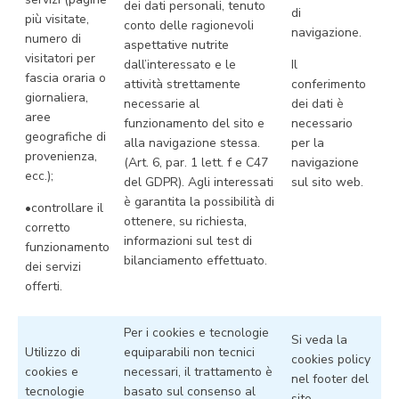
dei dati personali, tenuto
di
più visitate,
conto delle ragionevoli
navigazione.
numero di
aspettative nutrite
visitatori per
dall’interessato e le
Il
fascia oraria o
attività strettamente
conferimento
giornaliera,
necessarie al
dei dati è
aree
funzionamento del sito e
necessario
geografiche di
alla navigazione stessa.
per la
provenienza,
(Art. 6, par. 1 lett. f e C47
navigazione
ecc.);
del GDPR). Agli interessati
sul sito web.
è garantita la possibilità di
•controllare il
ottenere, su richiesta,
corretto
informazioni sul test di
funzionamento
bilanciamento effettuato.
dei servizi
offerti.
Per i cookies e tecnologie
Si veda la
Utilizzo di
equiparabili non tecnici
cookies policy
cookies e
necessari, il trattamento è
nel footer del
tecnologie
basato sul consenso al
sito.