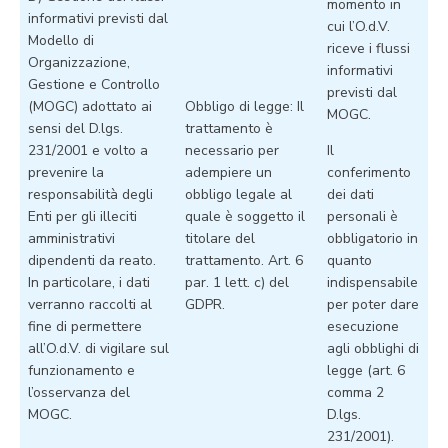
momento in
informativi previsti dal
cui l’O.d.V.
Modello di
riceve i flussi
Organizzazione,
informativi
Gestione e Controllo
previsti dal
(MOGC) adottato ai
Obbligo di legge: Il
MOGC.
sensi del D.lgs.
trattamento è
231/2001 e volto a
necessario per
Il
prevenire la
adempiere un
conferimento
responsabilità degli
obbligo legale al
dei dati
Enti per gli illeciti
quale è soggetto il
personali è
amministrativi
titolare del
obbligatorio in
dipendenti da reato.
trattamento. Art. 6
quanto
In particolare, i dati
par. 1 lett. c) del
indispensabile
verranno raccolti al
GDPR.
per poter dare
fine di permettere
esecuzione
all’O.d.V. di vigilare sul
agli obblighi di
funzionamento e
legge (art. 6
l’osservanza del
comma 2
MOGC.
D.lgs.
231/2001).