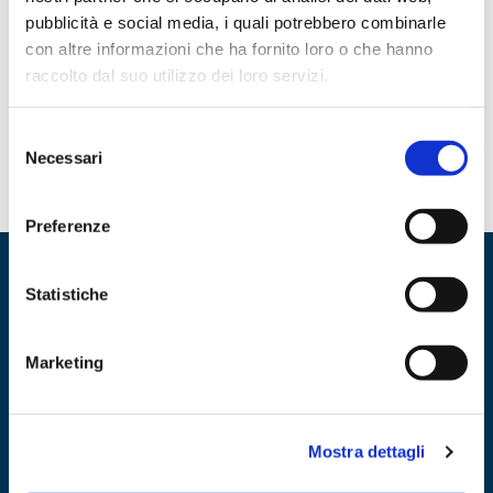
pubblicità e social media, i quali potrebbero combinarle
con altre informazioni che ha fornito loro o che hanno
Consorzio Supermercati Sardi
raccolto dal suo utilizzo dei loro servizi.
Partner del CEDI Consorzio Europa Sede Legale: Zona
20 Febbraio 2025
Ind.le Loc. CannamendaStrada B09039 Villacidro (SU)
Selezione
Telefono: 070 4516760 Partita Iva: 02751390903
Necessari
del
consenso
Preferenze
Statistiche
Marketing
Mostra dettagli
Dit - Distribuzione Italiana - Soc. Coop.