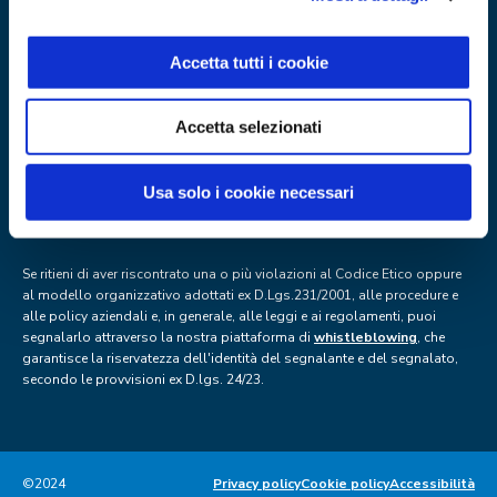
Dit - Distribuzione Italiana - Soc. Coop.
Accetta tutti i cookie
Via Paolo Nanni Costa, 30 – 40133
Bologna, Italia
Accetta selezionati
info@dit.coop
– dit@pec.wmail.it
REA c/o C.C.I.A.A. di Bo n. 157706
C.F. P.IVA e ISCR. Reg. IMP. diBo n. 00290770379
Usa solo i cookie necessari
Albo cooperative c/o C.C.I.A.A. di Bo n. A117106
Se ritieni di aver riscontrato una o più violazioni al Codice Etico oppure
al modello organizzativo adottati ex D.Lgs.231/2001, alle procedure e
alle policy aziendali e, in generale, alle leggi e ai regolamenti, puoi
segnalarlo attraverso la nostra piattaforma di
whistleblowing
, che
garantisce la riservatezza dell'identità del segnalante e del segnalato,
secondo le provvisioni ex D.lgs. 24/23.
©2024
Privacy policy
Cookie policy
Accessibilità