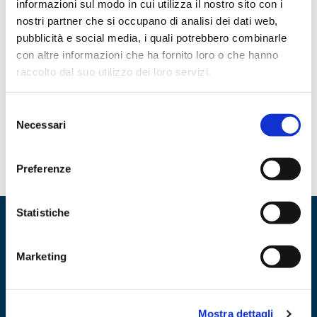
informazioni sul modo in cui utilizza il nostro sito con i
nostri partner che si occupano di analisi dei dati web,
Consorzio Europa
pubblicità e social media, i quali potrebbero combinarle
con altre informazioni che ha fornito loro o che hanno
Fondato nel 1999 da nove imprenditori visionari e guidato da un
raccolto dal suo utilizzo dei loro servizi.
Presidente con esperienza pluriennale, Consorzio Europa è una
società consortile che oggi riunisce circa 300 supermercati in
sei regioni italiane. Oggi è presente in Lombardia, Piemonte,
Selezione
10 Gennaio 2025
Liguria, Veneto e Toscana. Sede Legale: Via Del Benessere, 29
Necessari
del
- 27010 SIZIANO (PV) Telefono: 0382610340 Partita Iva: […]
consenso
Preferenze
Statistiche
Marketing
Mostra dettagli