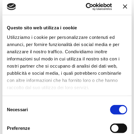
REALCO
Realco nata nel 1959. Socio fondatore di Sigma e oggi parte di
Questo sito web utilizza i cookie
D.IT, Realco supporta i propri affiliati con formazione mirata e
strumenti strategici per affrontare con profitto le sfide del
Utilizziamo i cookie per personalizzare contenuti ed
mercato. Oggi è presente nelle regioni Emilia Romagna, Marche,
annunci, per fornire funzionalità dei social media e per
Toscana, Lombardia e Liguria. Sede Legale: Via A.Pertini, 15 -
analizzare il nostro traffico. Condividiamo inoltre
42124 REGGIO EMILIA (RE) Telefono: […]
informazioni sul modo in cui utilizza il nostro sito con i
nostri partner che si occupano di analisi dei dati web,
pubblicità e social media, i quali potrebbero combinarle
con altre informazioni che ha fornito loro o che hanno
raccolto dal suo utilizzo dei loro servizi.
Selezione
Necessari
del
consenso
Preferenze
Consorzio Europa