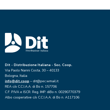
Dit - Distribuzione Italiana - Soc. Coop.
Via Paolo Nanni Costa, 30 – 40133
Bologna, Italia
info@dit.coop
– dit@pec.wmail.it
REA c/o C.C.I.A.A. di Bo n. 157706
C.F. P.IVA e ISCR. Reg. IMP. diBo n. 00290770379
Albo cooperative c/o C.C.I.A.A. di Bo n. A117106