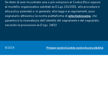
Se ritieni di aver riscontrato una o più violazioni al Codice Etico oppure
al modello organizzativo adottati ex D.Lgs.231/2001, alle procedure e
alle policy aziendali e, in generale, alle leggi e ai regolamenti, puoi
segnalarlo attraverso la nostra piattaforma di
whistleblowing
, che
garantisce la riservatezza dell'identità del segnalante e del segnalato,
secondo le provvisioni ex D.lgs. 24/23.
©2024
Privacy policy
Cookie policy
Accessibilità