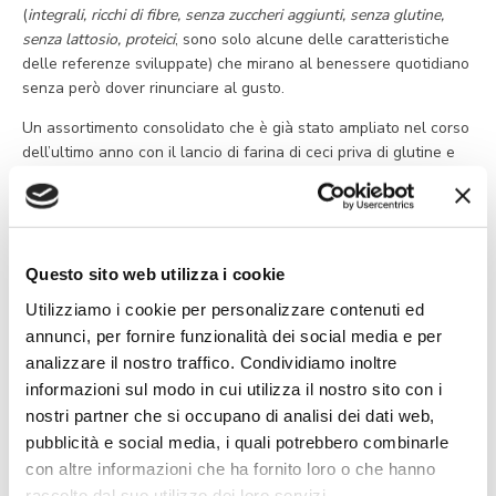
(
integrali, ricchi di fibre, senza zuccheri aggiunti, senza glutine,
senza lattosio, proteici
, sono solo alcune delle caratteristiche
delle referenze sviluppate) che mirano al benessere quotidiano
senza però dover rinunciare al gusto.
Un assortimento consolidato che è già stato ampliato nel corso
dell’ultimo anno con il lancio di farina di ceci priva di glutine e
ricca di proteine e fibre, farina di avena, albume d’uovo, latte
fermentato con probiotici e vitamine B6 e D che contribuiscono
al normale funzionamento del sistema immunitario.
Una linea che continuerà a crescere con il lancio nei prossimi
Questo sito web utilizza i cookie
mesi di pasta integrale trafilata al bronzo, biscotti ai cereali e
Utilizziamo i cookie per personalizzare contenuti ed
piadina sfogliata con farina integrale, tutti prodotti fonte di
annunci, per fornire funzionalità dei social media e per
fibre. Il reparto dei freschi, inoltre, si arricchirà con
l’ampliamento della linea di yogurt greco grazie all’introduzione
analizzare il nostro traffico. Condividiamo inoltre
del senza lattosio, altoproteico e con 0% di grassi, oltre che
informazioni sul modo in cui utilizza il nostro sito con i
con una
nuova gamma di prodotti veg
, che vedrà protagonisti
nostri partner che si occupano di analisi dei dati web,
miniburger di spinaci e di broccoli, cotolette vegetali e hummus.
pubblicità e social media, i quali potrebbero combinarle
con altre informazioni che ha fornito loro o che hanno
raccolto dal suo utilizzo dei loro servizi.