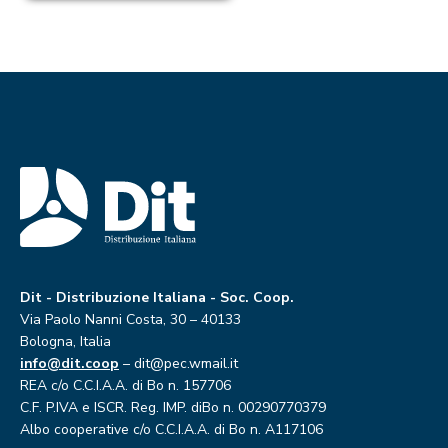
Dit - Distribuzione Italiana - Soc. Coop.
Via Paolo Nanni Costa, 30 – 40133
Bologna, Italia
info@dit.coop
– dit@pec.wmail.it
REA c/o C.C.I.A.A. di Bo n. 157706
C.F. P.IVA e ISCR. Reg. IMP. diBo n. 00290770379
Albo cooperative c/o C.C.I.A.A. di Bo n. A117106