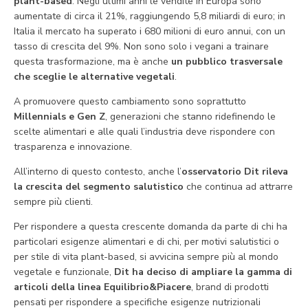
plant-based
. Negli ultimi anni le vendite in Europa sono
aumentate di circa il 21%, raggiungendo 5,8 miliardi di euro; in
Italia il mercato ha superato i 680 milioni di euro annui, con un
tasso di crescita del 9%. Non sono solo i vegani a trainare
questa trasformazione, ma è anche
un pubblico trasversale
che sceglie le alternative vegetali
.
A promuovere questo cambiamento sono soprattutto
Millennials e Gen Z
, generazioni che stanno ridefinendo le
scelte alimentari e alle quali l’industria deve rispondere con
trasparenza e innovazione.
All’interno di questo contesto, anche l’
osservatorio Dit rileva
la crescita del segmento salutistico
che continua ad attrarre
sempre più clienti.
Per rispondere a questa crescente domanda da parte di chi ha
particolari esigenze alimentari e di chi, per motivi salutistici o
per stile di vita plant-based, si avvicina sempre più al mondo
vegetale e funzionale,
Dit ha deciso di ampliare la gamma di
articoli della linea Equilibrio&Piacere
, brand di prodotti
pensati per rispondere a specifiche esigenze nutrizionali