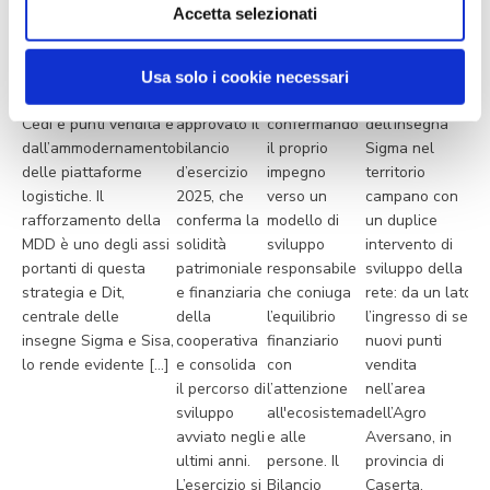
strutturale del
centrale
Dit ha
Accetta selezionati
sistema Dit, a partire
delle
pubblicato il
Ce.Di. Sigma
da una maggiore
insegne
Bilancio di
Campania
integrazione delle
Sigma e
Sostenibilità
rafforza la
Usa solo i cookie necessari
attività tra centrale,
Sisa, ha
2025,
presenza
Cedi e punti vendita e
approvato il
confermando
dell’insegna
dall’ammodernamento
bilancio
il proprio
Sigma nel
delle piattaforme
d’esercizio
impegno
territorio
logistiche. Il
2025, che
verso un
campano con
rafforzamento della
conferma la
modello di
un duplice
MDD è uno degli assi
solidità
sviluppo
intervento di
portanti di questa
patrimoniale
responsabile
sviluppo della
strategia e Dit,
e finanziaria
che coniuga
rete: da un lato
centrale delle
della
l’equilibrio
l’ingresso di sei
insegne Sigma e Sisa,
cooperativa
finanziario
nuovi punti
lo rende evidente […]
e consolida
con
vendita
il percorso di
l’attenzione
nell’area
sviluppo
all'ecosistema
dell’Agro
avviato negli
e alle
Aversano, in
ultimi anni.
persone. Il
provincia di
L’esercizio si
Bilancio
Caserta,