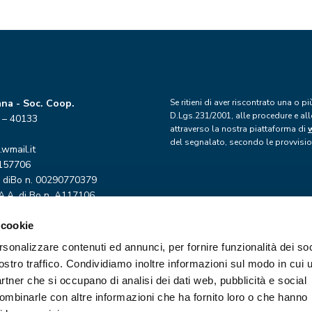
ana - Soc. Coop.
Se ritieni di aver riscontrato una o 
D.Lgs.231/2001, alle procedure e alle
0 – 40133
attraverso la nostra piattaforma di
del segnalato, secondo le provvision
wmail.it
. 157706
P. diBo n. 00290770379
.A.A. di Bo n. A117106
 cookie
rsonalizzare contenuti ed annunci, per fornire funzionalità dei soc
ostro traffico. Condividiamo inoltre informazioni sul modo in cui u
partner che si occupano di analisi dei dati web, pubblicità e social
combinarle con altre informazioni che ha fornito loro o che hanno