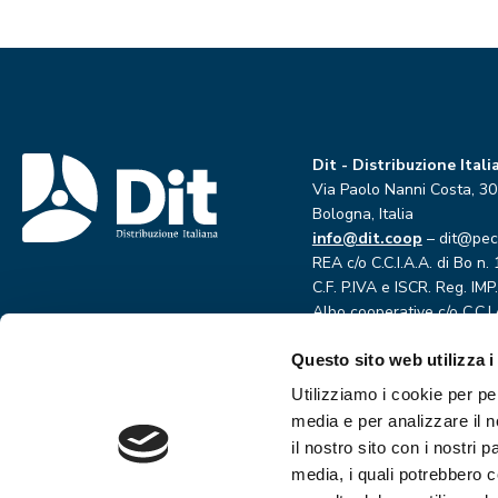
Dit - Distribuzione Itali
Via Paolo Nanni Costa, 3
Bologna, Italia
info@dit.coop
– dit@pec.
REA c/o C.C.I.A.A. di Bo n
C.F. P.IVA e ISCR. Reg. IM
Albo cooperative c/o C.C.I
Questo sito web utilizza i
Utilizziamo i cookie per pe
media e per analizzare il n
il nostro sito con i nostri 
©2024
media, i quali potrebbero 