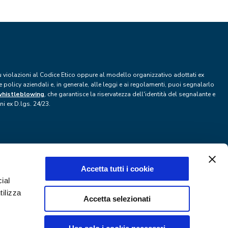
più violazioni al Codice Etico oppure al modello organizzativo adottati ex
 policy aziendali e, in generale, alle leggi e ai regolamenti, puoi segnalarlo
whistleblowing
, che garantisce la riservatezza dell'identità del segnalante e
i ex D.lgs. 24/23.
Accetta tutti i cookie
ial
tilizza
Accetta selezionati
Privacy policy
Cookie policy
Accessibilità