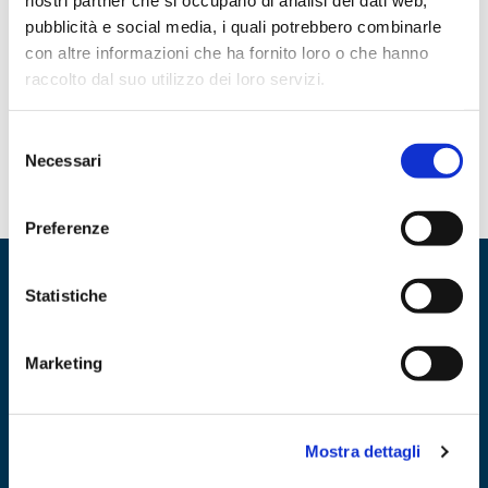
nostri partner che si occupano di analisi dei dati web,
Sede Legale:
Via Miguel Cervantes De Saavedra, 55/27 -
pubblicità e social media, i quali potrebbero combinarle
80133 NAPOLI (NA)
con altre informazioni che ha fornito loro o che hanno
Sede Operativa:
Via Consortile Zona ASI Vega, 25/B - 81030
raccolto dal suo utilizzo dei loro servizi.
Gricignano D’Aversa (CE)
Telefono:
08118674169
Partita Iva:
03521141212
Selezione
Necessari
del
consenso
Preferenze
Statistiche
Marketing
Mostra dettagli
Dit - Distribuzione Italiana - Soc. Coop.