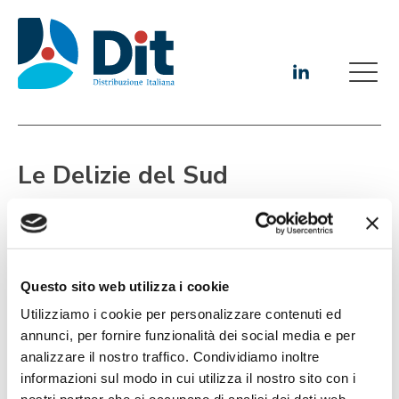
Le Delizie del Sud
Le Delizie del Sud Srl è una realtà che opera nella distribuzione
alimentare all’ingrosso nel Centro Sud Italia. L’attività nasce nel
Questo sito web utilizza i cookie
1998 e opera sul mercato mediante una rete vendita di agenti
Utilizziamo i cookie per personalizzare contenuti ed
presenti sul territorio. La società ha un centro distributivo di
12.000 mq, ubicato nella Zona ASI di Gricignano di Aversa (CE),
annunci, per fornire funzionalità dei social media e per
che consente di rendere efficiente la nostra rete distributiva
analizzare il nostro traffico. Condividiamo inoltre
nelle aree di interesse.
informazioni sul modo in cui utilizza il nostro sito con i