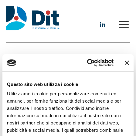
Ce.Di. Sigma Campania
Questo sito web utilizza i cookie
Nato nel 1959 per coordinare gli acquisti dei punti vendita
Utilizziamo i cookie per personalizzare contenuti ed
Sigma in Campania, Ce.Di. Sigma Campania oggi serve circa 200
punti vendita in Campania, Lazio, Molise, Calabria e Basilicata,
annunci, per fornire funzionalità dei social media e per
consolidando il suo ruolo come partner affidabile per la rete
analizzare il nostro traffico. Condividiamo inoltre
Sigma nel Sud Italia.
informazioni sul modo in cui utilizza il nostro sito con i
nostri partner che si occupano di analisi dei dati web,
Sede Legale:
Zona ASI Aversa Nord c/o Consorzio Siné -
pubblicità e social media, i quali potrebbero combinarle
81032 CARINARO (CE)