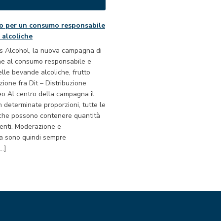
o per un consumo responsabile
 alcoliche
is Alcohol, la nuova campagna di
one al consumo responsabile e
lle bevande alcoliche, frutto
zione fra Dit – Distribuzione
eo Al centro della campagna il
n determinate proporzioni, tutte le
che possono contenere quantità
lenti. Moderazione e
a sono quindi sempre
[…]